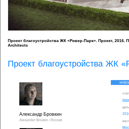
Проект благоустройства ЖК «Ривер-Парк». Проект, 2016. 
Architects
Проект благоустройства ЖК «
инфо
стат
про
дат
Александр Бровкин
201
Alexander Brovkin / Россия
мес
Мос