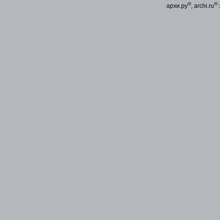
®
®
архи.ру
, archi.ru