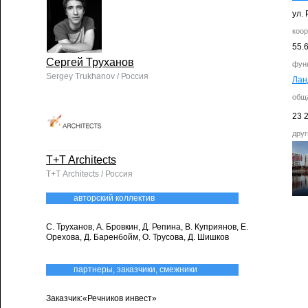
ул. 
коо
55.
Сергей Труханов
фун
Sergey Trukhanov / Россия
Ла
общ
23 
друг
T+T Architects
Т+Т Architects / Россия
авторский коллектив
С. Труханов, А. Бровкин, Д. Репина, В. Куприянов, Е.
Орехова, Д. Баренбойм, О. Трусова, Д. Шишков
партнеры, заказчики, смежники
Заказчик:«Речников инвест»