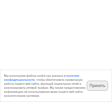
Мы используем файлы cookie как указано в
политике
конфиденциальности
, чтобы обеспечивать правильную
работу нашего веб-сайта, функций социальных сетей и
Принять
анализировать сетевой трафик. Мы также предоставляем
подпишитесь на наш
✕
телеграм @archi_ru
информацию об использовании вами нашего веб-сайта
аналитическим системам.
с 20 июля 1999 г.