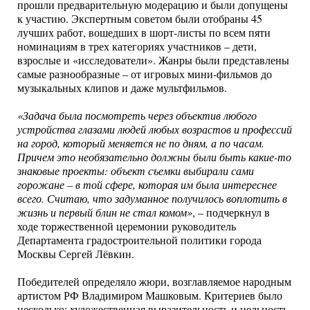
прошли предварительную модерацию и были допущены
к участию. Экспертным советом были отобраны 45
лучших работ, вошедших в шорт-листы по всем пяти
номинациям в трех категориях участников – дети,
взрослые и «исследователи». Жанры были представлены
самые разнообразные – от игровых мини-фильмов до
музыкальных клипов и даже мультфильмов.
«Задача была посмотреть через объектив любого
устройства глазами людей любых возрастов и профессий
на город, который меняется не по дням, а по часам.
Причем это необязательно должны были быть какие-то
знаковые проекты: объект съемки выбирали сами
горожане – в той сфере, которая им была интереснее
всего. Считаю, что задуманное получилось воплотить в
жизнь и первый блин не стал комом»
, – подчеркнул в
ходе торжественной церемонии руководитель
Департамента градостроительной политики города
Москвы Сергей Лёвкин.
Победителей определяло жюри, возглавляемое народным
артистом РФ Владимиром Машковым. Критериев было
несколько: художественная выразительность и цельность