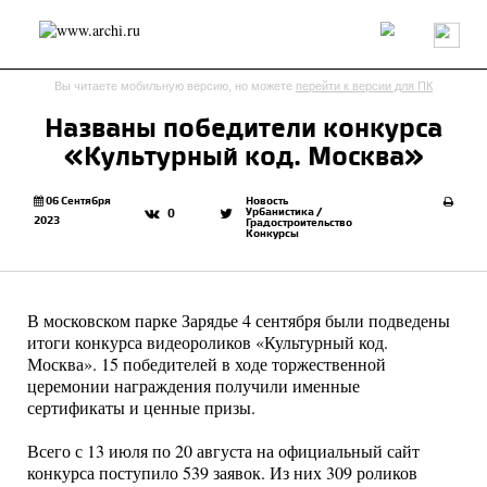
Россия
Мир
Технологии
Интерьер
Пресса
Архитекторы
Вы читаете мобильную версию, но можете
перейти к версии для ПК
Проекты
Конкурсы
События
Книги
Вакансии
Названы победители конкурса
«Культурный код. Москва»
send.project
Анонсы конкурсов
Блог
Журнал
Интервью
Исследование
Мнение
06 Сентября
Новость
Урбанистика /
0
2023
Градостроительство
Обзор
Объект
Результаты конкурса
Конкурсы
Репортаж
Рецензия
Архитектура
Выставка
Дизайн
Иностранцы в России
Интерьер
Книги
Наследие
Образование
Урбанистика
В московском парке Зарядье 4 сентября были подведены
Эко
итоги конкурса видеороликов «Культурный код.
Москва». 15 победителей в ходе торжественной
церемонии награждения получили именные
сертификаты и ценные призы.
Всего с 13 июля по 20 августа на официальный сайт
конкурса поступило 539 заявок. Из них 309 роликов