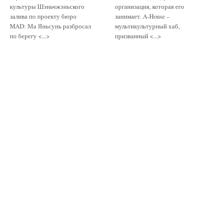
культуры Шэньчжэньского
организация, которая его
залива по проекту бюро
занимает. A-House –
MAD: Ма Яньсунь разбросал
мультикультурный хаб,
по берегу <...>
призванный <...>