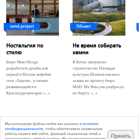
send.project
Объект
Ностальгия по
Не время собирать
стилю
камни
Бюро Muno Design
В Китае завершено
разработало дизайн для
строительство Площади
первой в Москве кофейни
культуры Шэньчжэньского
сети «Зацепи», успешно
залива по проекту бюро
развивающейся в
MAD: Ма Яньсунь разбросал
Краснодарском крае <...>
по берегу <...>
Мы используем файлы cookie как указано в
политике
конфиденциальности
, чтобы обеспечивать правильную
работу нашего веб-сайта, функций социальных сетей и
Принять
анализировать сетевой трафик. Мы также предоставляем
подпишитесь на наш