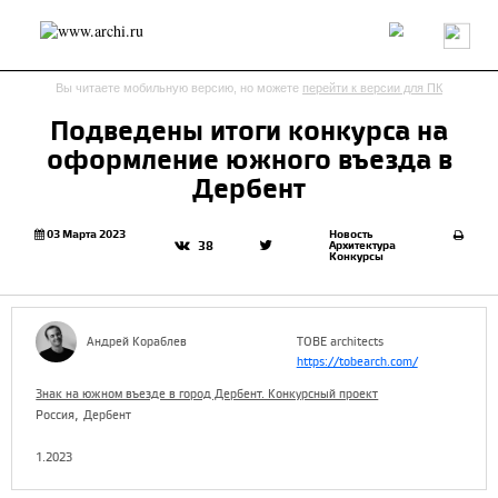
Россия
Мир
Технологии
Интерьер
Пресса
Архитекторы
Вы читаете мобильную версию, но можете
перейти к версии для ПК
Проекты
Конкурсы
События
Книги
Вакансии
Подведены итоги конкурса на
оформление южного въезда в
send.project
Анонсы конкурсов
Блог
Дербент
Журнал
Интервью
Исследование
Мнение
Обзор
Объект
Результаты конкурса
03 Марта 2023
Новость
Архитектура
38
Конкурсы
Репортаж
Рецензия
Архитектура
Выставка
Дизайн
Иностранцы в России
Интерьер
Книги
Наследие
Образование
Урбанистика
Андрей Кораблев
TOBE architects
Эко
https://tobearch.com/
Знак на южном въезде в город Дербент. Конкурсный проект
,
Россия
Дербент
1.2023