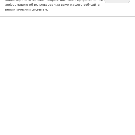
✕
телеграм @archi_ru
информацию об использовании вами нашего веб-сайта
аналитическим системам.
с 20 июля 1999 г.
Версия для ПК
Пользовательское соглашение
Контакты
Политика конфиденциальности
О нас
ООО «Архи.ру»
. Все права защищены.
®
®
архи.ру
, archi.ru
зарегистрированные торговые марки