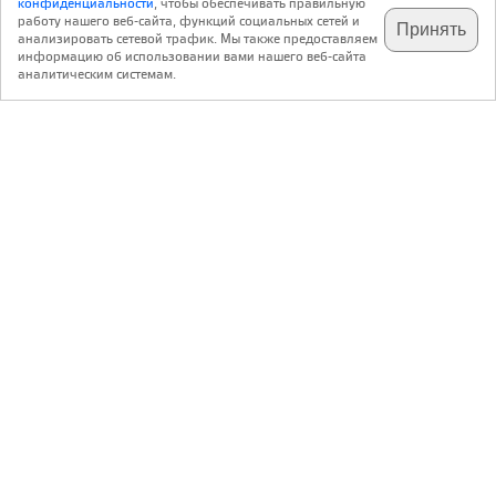
конфиденциальности
, чтобы обеспечивать правильную
работу нашего веб-сайта, функций социальных сетей и
Принять
анализировать сетевой трафик. Мы также предоставляем
подпишитесь на наш
✕
телеграм @archi_ru
информацию об использовании вами нашего веб-сайта
аналитическим системам.
с 20 июля 1999 г.
Версия для ПК
Пользовательское соглашение
Контакты
Политика конфиденциальности
О нас
ООО «Архи.ру»
. Все права защищены.
®
®
архи.ру
, archi.ru
зарегистрированные торговые марки