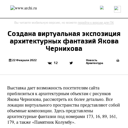
Россия
Мир
Технологии
Интерьер
Пресса
Архитекторы
Вы читаете мобильную версию, но можете
перейти к версии для ПК
Проекты
Конкурсы
События
Книги
Вакансии
Создана виртуальная экспозиция
архитектурных фантазий Якова
send.project
Анонсы конкурсов
Блог
Чернихова
Журнал
Интервью
Исследование
Мнение
Обзор
Объект
Результаты конкурса
22 Февраля 2022
Новость
12
Архитектура
Репортаж
Рецензия
Архитектура
Выставка
Дизайн
Иностранцы в России
Интерьер
Книги
Наследие
Образование
Урбанистика
Выставка дает возможность посетителям сайта
Эко
приблизиться к архитектурным объектам с рисунков
Якова Чернихова, рассмотреть их более детально. Все
локации виртуального пространства представляют собой
объемные композиции. Здесь представлены
архитектурные фантазии под номерами 173, 16, 89, 161,
179, а также «Памятник Колумбу».