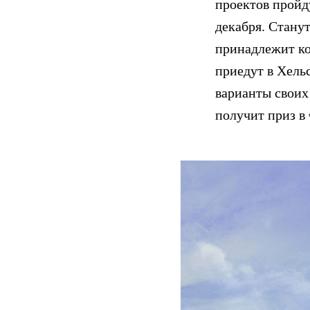
проектов пройду
декабря. Станут
принадлежит ко
приедут в Хель
варианты своих 
получит приз в