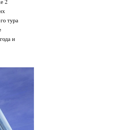
е 2
их
го тура
е
года и