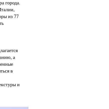
а города.
Италии,
оры из 77
ть
лагается
анию, а
венные
ться в
екстуры и