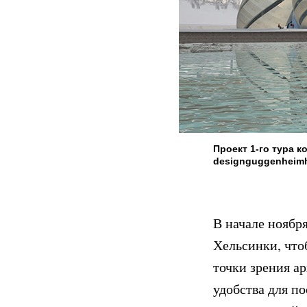
Проект 1-го тура 
designguggenheimh
В начале ноябр
Хельсинки, что
точки зрения а
удобства для п