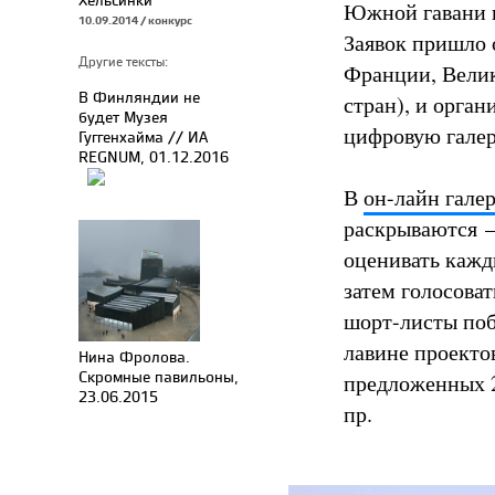
Южной гавани в
10.09.2014 / конкурс
Заявок пришло 
Другие тексты:
Франции, Велик
В Финляндии не
стран), и орга
будет Музея
цифровую галер
Гуггенхайма // ИА
REGNUM, 01.12.2016
В
он-лайн гале
раскрываются –
оценивать кажд
затем голосова
шорт-листы поб
лавине проектов
Нина Фролова.
Скромные павильоны,
предложенных 2
23.06.2015
пр.