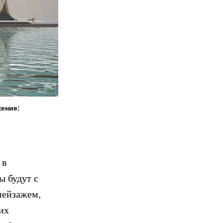
жение:
 в
ы будут с
пейзажем,
их