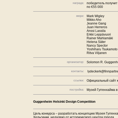
награда:
победитель получит 
по €55 000
жюри:
Mark Wigley
Mikko Aho
Jeanne Gang
Juan Herreros
Anssi Lassila
Erkki Leppävuori
Rainer Mahlamäki
Helena Säter
Nancy Spector
Yoshiharu Tsukamoto
Ritva Viljanen
организатор:
Solomon R. Guggenh
контакты:
lydeckerk@finnpartn
ссылки:
Официальный сайт к
постройка:
Музей Гуггенхайма в
Guggenheim Helsinki Design Competition
Цель конкурса – разработать концепцию Музея Гуггенха
Хельсинки, недалеко от исторического центра города.