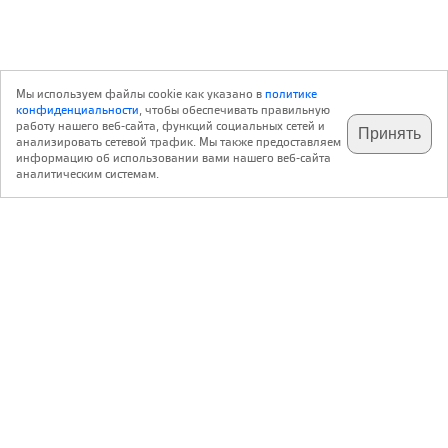
Мы используем файлы cookie как указано в
политике
конфиденциальности
, чтобы обеспечивать правильную
работу нашего веб-сайта, функций социальных сетей и
Принять
анализировать сетевой трафик. Мы также предоставляем
подпишитесь на наш
✕
телеграм @archi_ru
информацию об использовании вами нашего веб-сайта
аналитическим системам.
с 20 июля 1999 г.
Версия для ПК
Пользовательское соглашение
Контакты
Политика конфиденциальности
О нас
ООО «Архи.ру»
. Все права защищены.
®
®
архи.ру
, archi.ru
зарегистрированные торговые марки