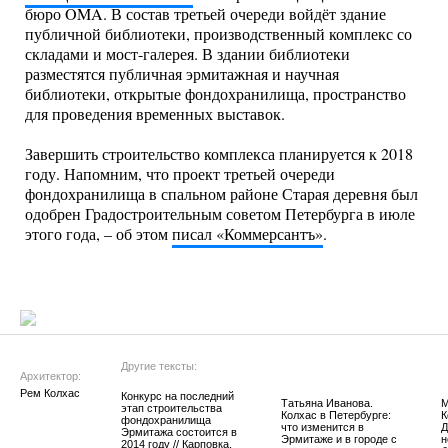
бюро OMA. В состав третьей очереди войдёт здание
публичной библиотеки, производственный комплекс со
складами и мост-галерея. В здании библиотеки
разместятся публичная эрмитажная и научная
библиотеки, открытые фондохранилища, пространство
для проведения временных выставок.
Завершить строительство комплекса планируется к 2018
году. Напомним, что проект третьей очереди
фондохранилища в спальном районе Старая деревня был
одобрен Градостроительным советом Петербурга в июле
этого года, – об этом
писал «Коммерсантъ»
.
Другие тексты:
Архитектор:
Рем Колхас
Конкурс на последний
Татьяна Иванова.
М
этап строительства
Колхас в Петербурге:
К
фондохранилища
что изменится в
Д
Эрмитажа состоится в
Эрмитаже и в городе с
н
2014 году // Карповка,