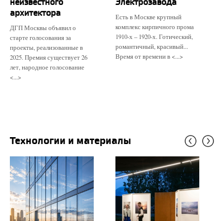
неизвестного
Электрозавода
архитектора
Есть в Москве крупный
комплекс кирпичного прома
ДГП Москвы объявил о
1910-х – 1920-х. Готический,
старте голосования за
романтичный, красивый...
проекты, реализованные в
Время от времени в <...>
2025. Премия существует 26
лет, народное голосование
<...>
Технологии и материалы