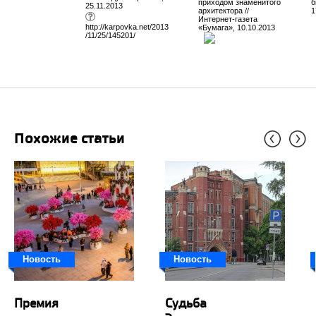
приходом знаменитого
б
25.11.2013
архитектора //
1
Интернет-газета
http://karpovka.net/2013
«Бумага», 10.10.2013
/11/25/145201/
Похожие статьи
Новость
Новость
Премия
Судьба