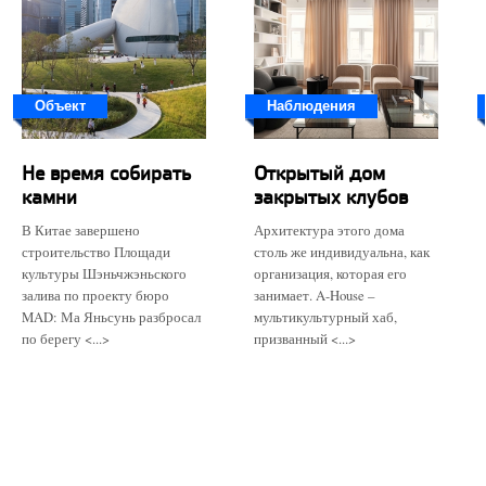
Объект
Наблюдения
Не время собирать
Открытый дом
камни
закрытых клубов
В Китае завершено
Архитектура этого дома
строительство Площади
столь же индивидуальна, как
культуры Шэньчжэньского
организация, которая его
залива по проекту бюро
занимает. A-House –
MAD: Ма Яньсунь разбросал
мультикультурный хаб,
по берегу <...>
призванный <...>