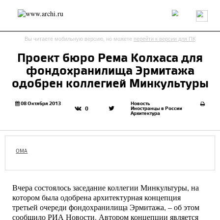
Россия
Мир
Технологии
Интерьер
Пресса
Архитекторы
Вы читаете мобильную версию, но можете
перейти к версии для ПК
Проекты
Конкурсы
События
Книги
Вакансии
Проект бюро Рема Колхаса для
фондохранилища Эрмитажа
send.project
Анонсы конкурсов
Блог
одобрен коллегией Минкультуры
Журнал
Интервью
Исследование
Мнение
Обзор
Объект
Результаты конкурса
08 Октября 2013
Новость
Иностранцы в России
0
Архитектура
Репортаж
Рецензия
Архитектура
Выставка
Дизайн
Иностранцы в России
Интерьер
Книги
Наследие
Образование
Урбанистика
OMA
Эко
Вчера состоялось заседание коллегии Минкультуры, на
котором была одобрена архитектурная концепция
третьей очереди фондохранилища Эрмитажа, – об этом
сообщило РИА Новости
. Автором концепции является