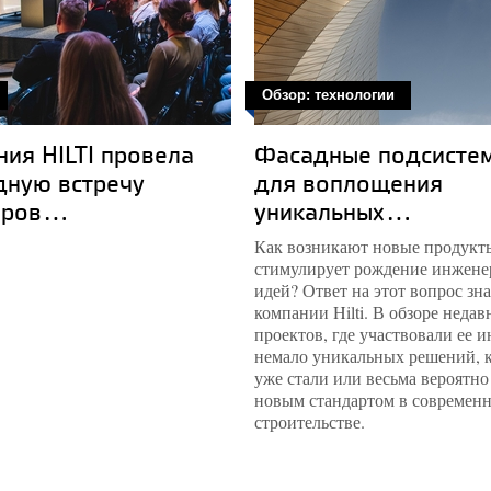
Обзор: технологии
ия HILTI провела
Фасадные подсистемы
дную встречу
для воплощения
ров...
уникальных...
Как возникают новые продукты
стимулирует рождение инжен
идей? Ответ на этот вопрос зн
компании Hilti. В обзоре недав
проектов, где участвовали ее 
немало уникальных решений, 
уже стали или весьма вероятно
новым стандартом в современ
строительстве.