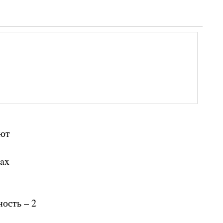
ают
ax
ость – 2