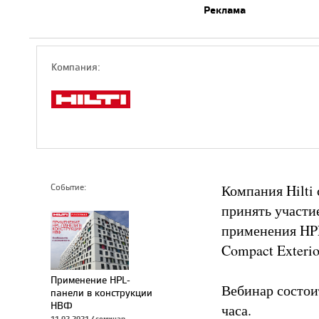
Реклама
Компaния:
Компания Hilti
Событие:
принять участи
применения HP
Compact Exteri
Применение HPL-
Вебинар состои
панели в конструкции
НВФ
часа.
11.02.2021 / семинар