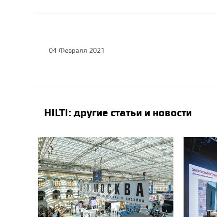
04 Февраля 2021
HILTI на #11 месте в
рейтинге WORLD′S
BEST PLACE TO WORK,
16.11.2021
HILTI: другие статьи и новости
Олег Гишар. Прочные
основы декора.
Методы Hilti для
крепления
стеклофибробетона,
20.07.2021