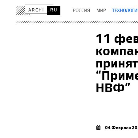
РОССИЯ
МИР
ТЕХНОЛОГИ
11 фев
компан
принят
“Приме
НВФ”
04 Февраля 20