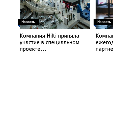
Новость
Новость
​Компания Hilti приняла
Компан
Hilti Россия и все
участие в специальном
ежего
инструменты.ру
проекте...
партне
планируют увеличить
долю рынка
строительного
инструмента в
онлайне до 37%.,
18.02.2021
Фасадные системы