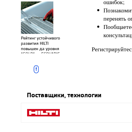
ошибок;
Познакомит
перенять о
Пообщаетес
консультац
Рейтинг устойчивого
развития HILTI
Регистрируйтес
повышен да уровня
“GOLD” от ECOVADIS,
01.12.2021
Поставщики, технологии
HILTI GROUP станет
CO2-нейтральной на 7
лет раньше – в 2023
году, 01.12.2021