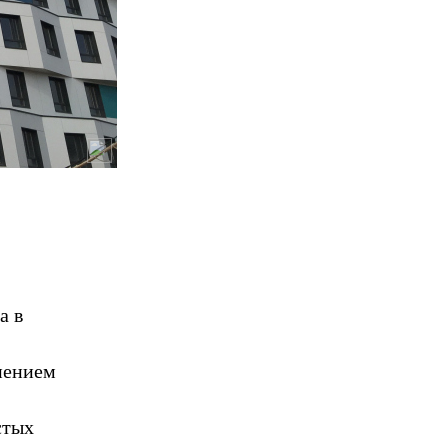
а в
нением
стых