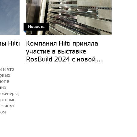
Новость
 Hilti
Компания Hilti приняла
Инжен
участие в выставке
метод
RosBuild 2024 с новой...
тепло
 и что
ерных
ают в
них
инженеры,
которые
 станут
ном