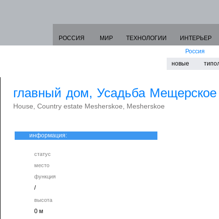
РОССИЯ
МИР
ТЕХНОЛОГИИ
ИНТЕРЬЕР
Россия
новые
типо
главный дом, Усадьба Мещерское
House, Country estate Mesherskoe, Mesherskoe
информация:
статус
место
функция
/
высота
0 м