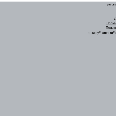
рассыл
C
Польз
Полит
®
®
архи.ру
, archi.ru