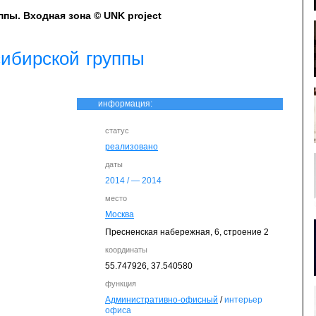
пы. Входная зона © UNK project
ибирской группы
информация:
статус
реализовано
даты
2014
/ —
2014
место
Москва
Пресненская набережная, 6, строение 2
координаты
55.747926,
37.540580
функция
Административно-офисный
/
интерьер
офиса