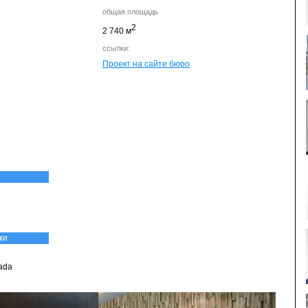
общая площадь
2
2 740 м
ссылки:
Проект на сайте бюро
ки
ada