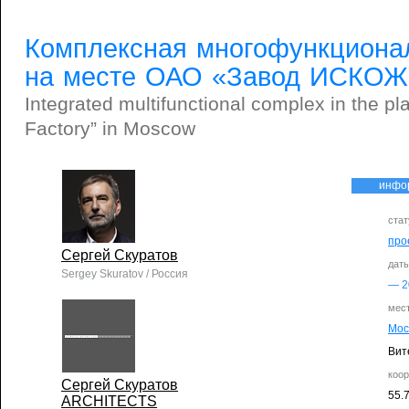
Комплексная многофункциона
на месте ОАО «Завод ИСКОЖ
Integrated multifunctional complex in the plac
Factory” in Moscow
инфо
стат
про
Сергей Скуратов
дат
Sergey Skuratov / Россия
—
2
мес
Мос
Вит
коо
Сергей Скуратов
55.
ARCHITECTS