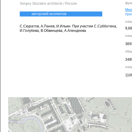
фун
Sergey Skuratov architects / Россия
Мно
авторский коллектив
пре
пло
С.Скуратов, А.Панев, И.Ильин. При участии С.Субботина,
9,66
И.Голубева, В.Обвинцева, А.Алендеева
пло
365
общ
348
пло
110