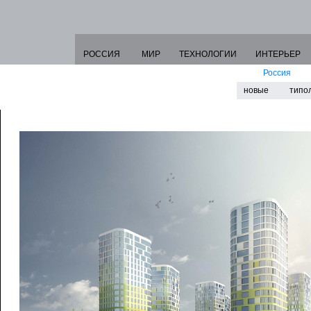
РОССИЯ
МИР
ТЕХНОЛОГИИ
ИНТЕРЬЕР
Россия
новые
типо