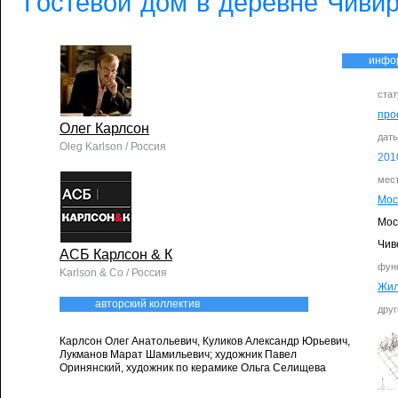
Гостевой дом в деревне Чиви
инфо
стат
про
Олег Карлсон
дат
Oleg Karlson / Россия
201
мес
Мос
Мос
Чив
АСБ Карлсон & К
фун
Karlson & Co / Россия
Жи
авторский коллектив
друг
Карлсон Олег Анатольевич, Куликов Александр Юрьевич,
Лукманов Марат Шамильевич; художник Павел
Оринянский, художник по керамике Ольга Селищева