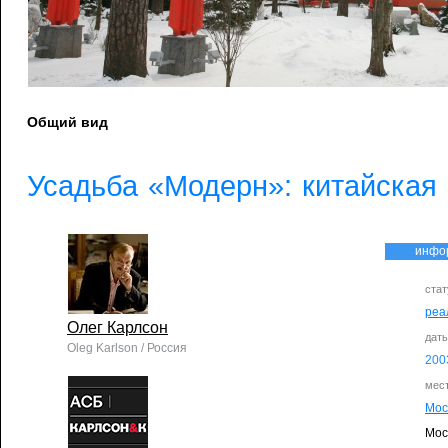
Общий вид
Усадьба «Модерн»: китайская
инфо
стат
реа
Олег Карлсон
дат
Oleg Karlson / Россия
200
мес
Мос
Мос