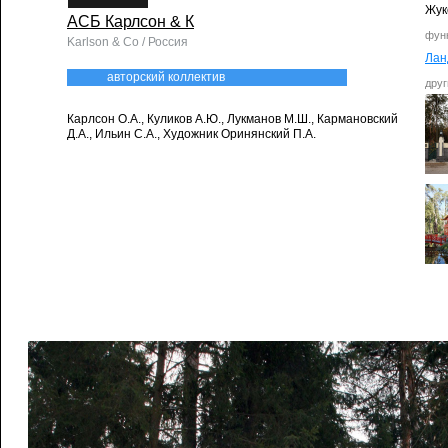
Жук
АСБ Карлсон & К
фун
Karlson & Co / Россия
Ла
авторский коллектив
друг
Карлсон О.А., Куликов А.Ю., Лукманов М.Ш., Кармановский
Д.А., Ильин С.А., Художник Оринянский П.А.