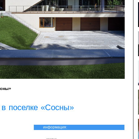
осны»
 в поселке «Сосны»
информация: