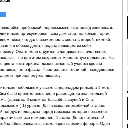
осны»
новящийся проблемой, переосмыслен как повод зонировать
лнительно артикулирован: сам дом стоит на холме, гараж –
внем ниже, что дало возможность сделать второй, нижний,
рован и в образе дома, представляющем из себя
ризму. Она тяжело струится в ландшафте, течет вверх,
онсолью – но при этом сохраняет монолитную цельность. На
во цвета и материала: даже наклонный участок кровли
оставом, что и фасад. Пространство гостиной, находящееся
адлежит природному ландшафту.
сительно небольшом участке с перепадом рельефа 1 метр.
ойки было принято решение о размещении значительной
мы (гараж на 3 машины, бассейн с сауной и Спа,
подземном (-1) уровне. Для заезда автомобилей в гараж
й пандус и площадка перед гаражом, которая позволяет
 практически все помещения -1 этажа. Дополнительный
сейна обеспечивается также через верхние фонари. Один