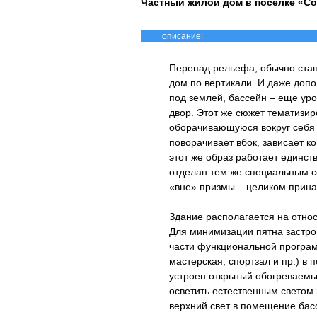
Частный жилой дом в поселке «С
описание:
Перепад рельефа, обычно ста
дом по вертикали. И даже допо
под землей, бассейн – еще уро
двор. Этот же сюжет тематизи
оборачивающуюся вокруг себя п
поворачивает вбок, зависает к
этот же образ работает единст
отделан тем же специальным с
«вне» призмы – целиком прин
Здание располагается на отно
Для минимизации пятна застр
части функциональной програм
мастерская, спортзал и пр.) в 
устроен открытый обогреваемы
осветить естественным светом
верхний свет в помещение бас