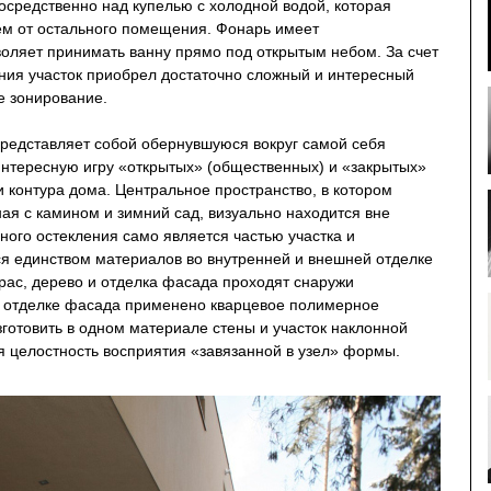
осредственно над купелью с холодной водой, которая
м от остального помещения. Фонарь имеет
воляет принимать ванну прямо под открытым небом. За счет
ания участок приобрел достаточно сложный и интересный
е зонирование.
представляет собой обернувшуюся вокруг самой себя
интересную игру «открытых» (общественных) и «закрытых»
и контура дома. Центральное пространство, в котором
ная с камином и зимний сад, визуально находится вне
ного остекления само является частью участка и
я единством материалов во внутренней и внешней отделке
рас, дерево и отделка фасада проходят снаружи
В отделке фасада применено кварцевое полимерное
зготовить в одном материале стены и участок наклонной
тся целостность восприятия «завязанной в узел» формы.