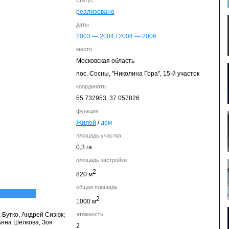
статус
реализовано
даты
2003
—
2004
/
2004
—
2006
место
Московская область
пос. Сосны, "Николина Гора", 15-й участок
координаты
55.732953,
37.057826
функция
Жилой
/
дом
площадь участка
0,3 га
площадь застройки
2
820 м
общая площадь
2
1000 м
 Бутко, Андрей Сизюк;
этажность
Анна Шелкова, Зоя
2