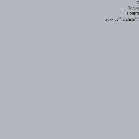
C
Польз
Полит
®
®
архи.ру
, archi.ru