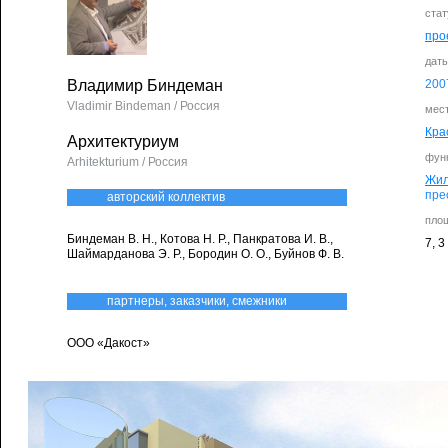
стат
про
дат
Владимир Биндеман
200
Vladimir Bindeman / Россия
мес
Кра
Архитектуриум
фун
Arhitekturium / Россия
Жи
пре
авторский коллектив
пло
Биндеман В. Н., Котова Н. Р., Панкратова И. В.,
7, 3
Шаймарданова Э. Р., Бородин О. О., Буйнов Ф. В.
партнеры, заказчики, смежники
ООО «Дакост»