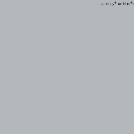
®
®
архи.ру
, archi.ru