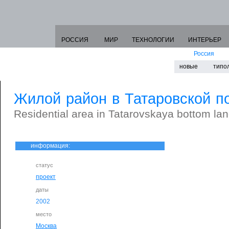
РОССИЯ
МИР
ТЕХНОЛОГИИ
ИНТЕРЬЕР
Россия
новые
типо
Жилой район в Татаровской п
Residential area in Tatarovskaya bottom la
информация:
статус
проект
даты
2002
место
Москва