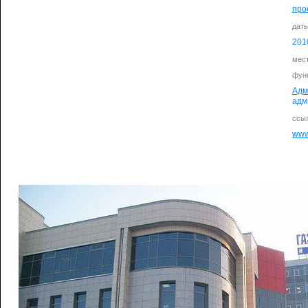
про
дат
201
мес
фун
Адм
адм
ссыл
www