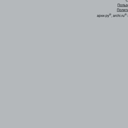
C
Польз
Полит
®
®
архи.ру
, archi.ru