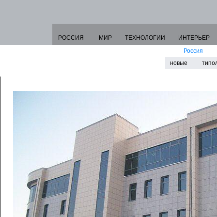
РОССИЯ
МИР
ТЕХНОЛОГИИ
ИНТЕРЬЕР
Россия
новые
типо