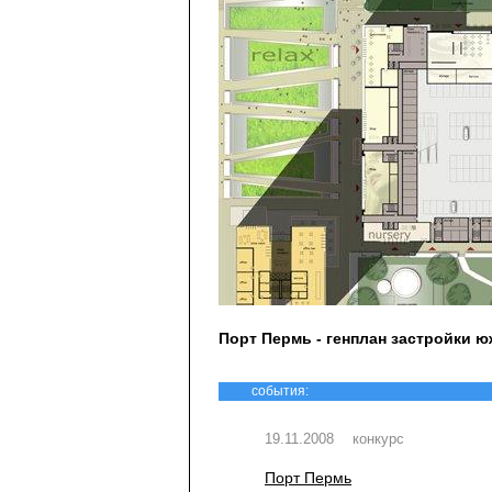
Порт Пермь - генплан застройки 
события:
19.11.2008
конкурс
Порт Пермь