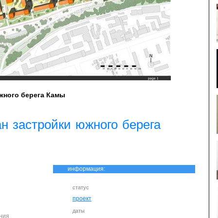
южного берега Камы
ан застройки южного берега
информация:
статус
проект
даты
ания