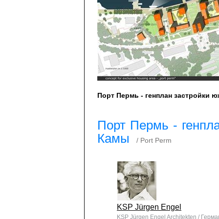
Порт Пермь - генплан застройки 
Порт Пермь - генпл
Камы
/ Port Perm
KSP Jürgen Engel
KSP Jürgen Engel Architekten / Герм