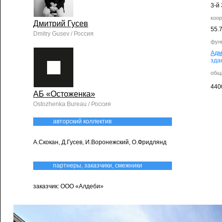
3-й 
коо
Дмитрий Гусев
55.
Dmitry Gusev / Россия
фун
Адм
зда
общ
440
АБ «Остоженка»
Ostozhenka Bureau / Россия
авторский коллектив
А.Скокан, Д.Гусев, И.Воронежский, О.Фридлянд
партнеры, заказчики, смежники
заказчик: ООО «Алдеби»