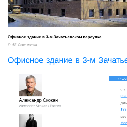
Офисное здание в 3-м Зачатьевском переулке
© АБ Остоженка
Офисное здание в 3-м Зачать
инфо
стат
реа
Александр Скокан
дат
Alexander Skokan / Россия
199
мес
Мос