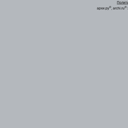
Полит
®
®
архи.ру
, archi.ru