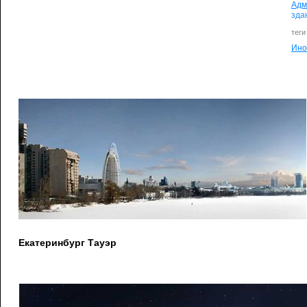
Адм
зда
теги
Ино
Екатеринбург Тауэр