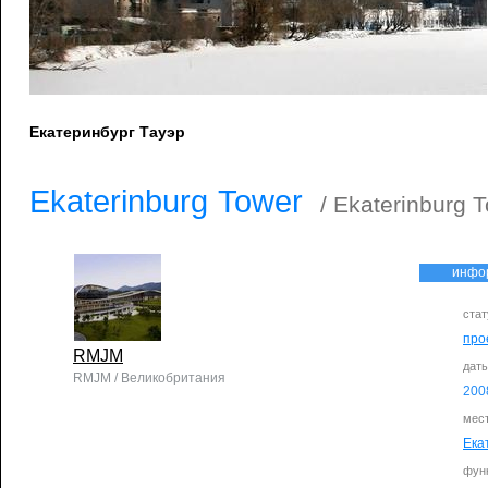
Екатеринбург Тауэр
Ekaterinburg Tower
/ Ekaterinburg 
инфо
стат
про
RMJM
дат
RMJM / Великобритания
200
мес
Ека
фун