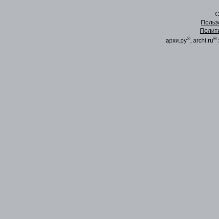
C
Польз
Полит
®
®
архи.ру
, archi.ru