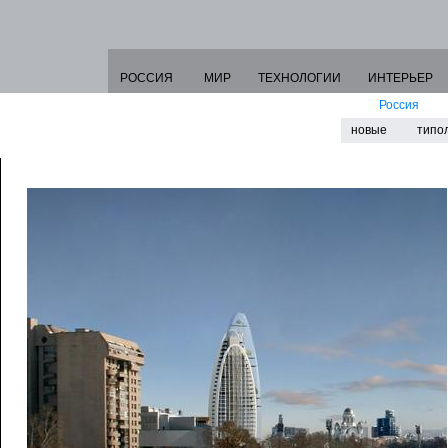
РОССИЯ
МИР
ТЕХНОЛОГИИ
ИНТЕРЬЕР
Россия
новые
типо