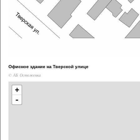
Офисное здание на Тверской улице
© АБ Остоженка
+
-