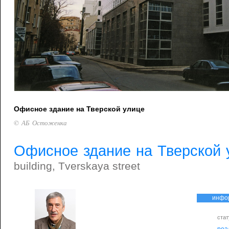
Офисное здание на Тверской улице
© АБ Остоженка
Офисное здание на Тверской 
building, Tverskaya street
инфо
стат