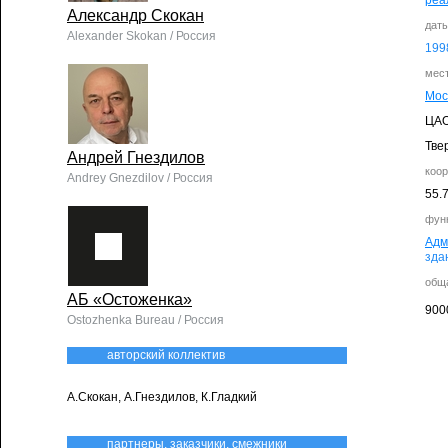
реа
Александр Скокан
дат
Alexander Skokan / Россия
199
мес
Мос
ЦА
Тве
Андрей Гнездилов
коо
Andrey Gnezdilov / Россия
55.
фун
Адм
зда
общ
АБ «Остоженка»
900
Ostozhenka Bureau / Россия
авторский коллектив
А.Скокан, А.Гнездилов, К.Гладкий
партнеры, заказчики, смежники