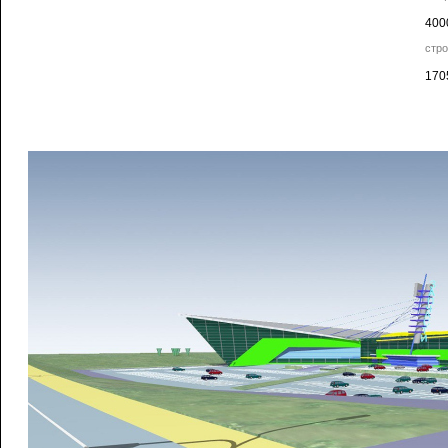
400
стр
170