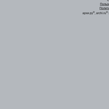
C
Польз
Полит
®
®
архи.ру
, archi.ru