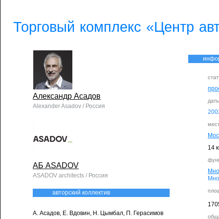
Торговый комплекс «Центр ав
инфо
стат
про
Александр Асадов
дат
Alexander Asadov / Россия
200
мес
Мос
14 
фун
АБ ASADOV
Мно
ASADOV architects / Россия
Мно
пло
авторский коллектив
170
А. Асадов, Е. Вдовин, Н. Цымбал, П. Герасимов
общ