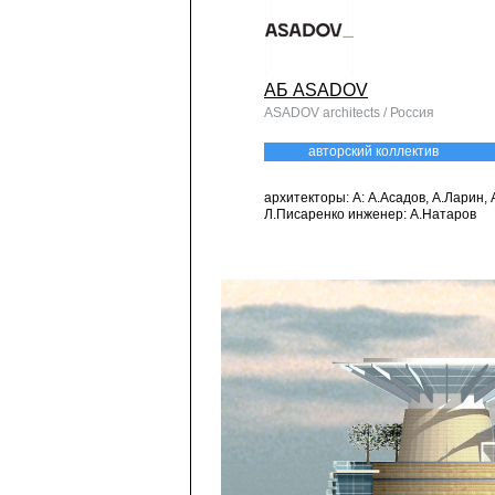
АБ ASADOV
ASADOV architects / Россия
авторский коллектив
архитекторы: А: А.Асадов, А.Ларин, 
Л.Писаренко инженер: А.Натаров