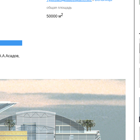
общая площадь
2
50000 м
А.А.Асадов,