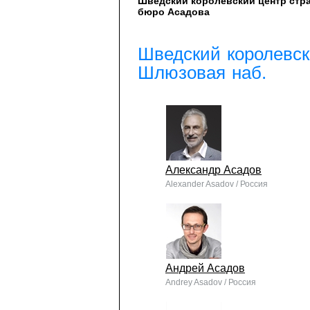
Шведский королевский центр стр
бюро Асадова
Шведский королевск
Шлюзовая наб.
Александр Асадов
Alexander Asadov / Россия
Андрей Асадов
Andrey Asadov / Россия