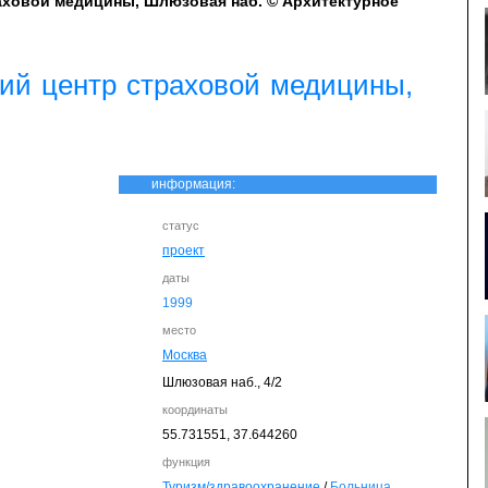
аховой медицины, Шлюзовая наб. © Архитектурное
ий центр страховой медицины,
информация:
статус
проект
даты
1999
место
Москва
Шлюзовая наб., 4/2
координаты
55.731551,
37.644260
функция
Туризм/здравоохранение
/
Больница