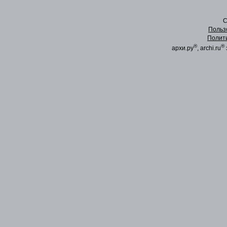
C
Польз
Полит
®
®
архи.ру
, archi.ru