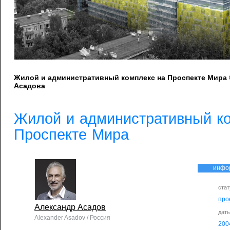
Жилой и административный комплекс на Проспекте Мира
Асадова
Жилой и административный к
Проспекте Мира
инфо
стат
про
Александр Асадов
дат
Alexander Asadov / Россия
200