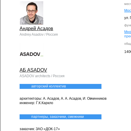
мес
Мос
ул.
фун
Андрей Асадов
Мно
Andrey Asadov / Россия
пре
общ
140
АБ ASADOV
ASADOV architects / Россия
авторский коллектив
архитекторы: А. Асадов, А. А. Асадов, И. Овчинников
инженер: Г.К.Каркло
партнеры, заказчики, смежники
заказчик: ЗАО «ДОК-17»