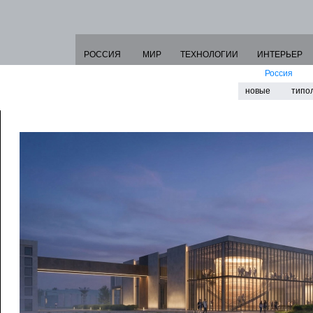
РОССИЯ
МИР
ТЕХНОЛОГИИ
ИНТЕРЬЕР
Россия
новые
типо