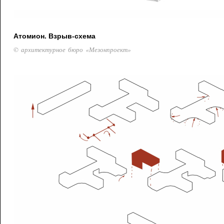
Атомион. Взрыв-схема
© архитектурное бюро «Мезонпроект»