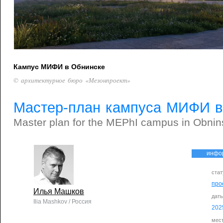
Кампус МИФИ в Обнинске
© архитектурное бюро «Мезонпроект»
Мастер-план кампуса МИФИ в
Master plan for the MEPhI campus in Obnin
инфо
стат
про
Илья Машков
дат
Ilia Mashkov / Россия
202
мес