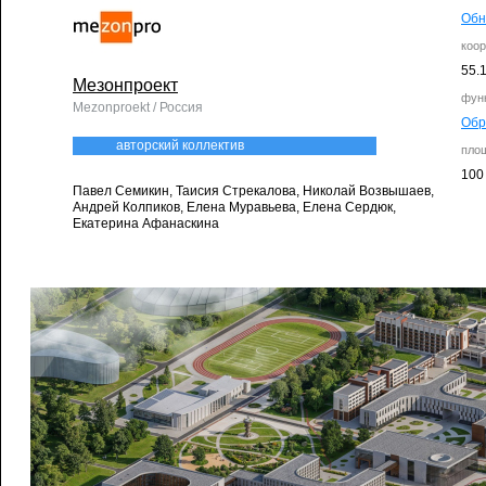
Обн
коо
55.
Мезонпроект
фун
Mezonproekt / Россия
Обр
авторский коллектив
пло
100
Павел Семикин, Таисия Стрекалова, Николай Возвышаев,
Андрей Колпиков, Елена Муравьева, Елена Сердюк,
Екатерина Афанаскина