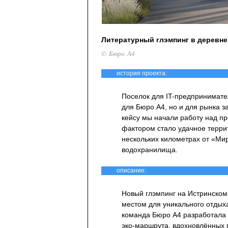
Литературный глэмпинг в деревне
© Бюро А4
история проекта:
Поселок для IT-предпринимате
для Бюро А4, но и для рынка 
кейсу мы начали работу над 
фактором стало удачное терри
нескольких километрах от «Ми
водохранилища.
описание:
Новый глэмпинг на Истринском
местом для уникального отдых
команда Бюро А4 разработала 
эко-маршрута, вдохновлённых 