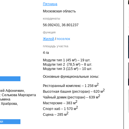
Пятница
Московская область
координаты
56.092431,
36.801237
функция
Жилой
/
поселок
площадь участка
4 га
Модули тип 1 (45 м²) – 19 шт.
Модули тип 2 (78,5 м²) – 8 шт.
Модули тип 3 (115 м²) – 10 шт.
Основные функциональные зоны:
2
Ресторанный комплекс – 1 258 м
2
сей Афоничкин,
Высотная башня (ресторан) – 620 м
: Селькова Маргарита
2
Чайный домик (ресторан) – 639 м
зьмина
2
Мастерские – 383 м
я Храброва,
2
Спорт-хаб – 1 570 м
2
Сцена – 285 м
ки