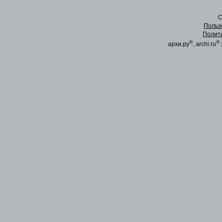
C
Польз
Полит
®
®
архи.ру
, archi.ru