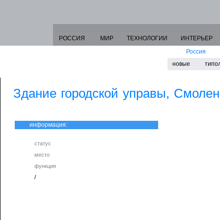
РОССИЯ
МИР
ТЕХНОЛОГИИ
ИНТЕРЬЕР
Россия
новые
типо
Здание городской управы, Смолен
информация:
статус
место
функция
/