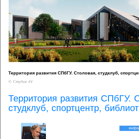
Территория развития СПбГУ. Столовая, студклуб, спортце
© Студия 44
Территория развития СПбГУ. 
студклуб, спортцентр, библио
инфо