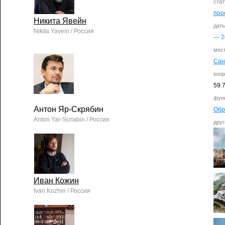
стат
про
Никита Явейн
дат
Nikita Yavein / Россия
—
2
мес
Сан
коо
59.
фун
Антон Яр-Скрябин
Обр
Anton Yar-Scriabin / Россия
друг
Иван Кожин
Ivan Kozhin / Россия