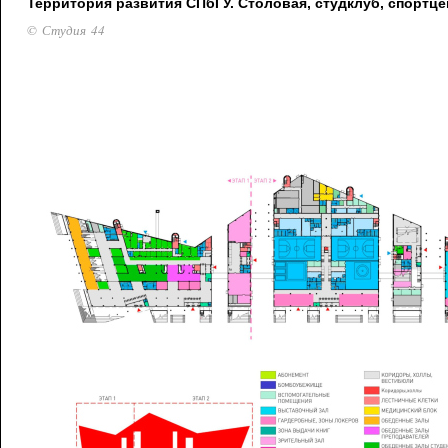
Территория развития СПбГУ. Столовая, студклуб, спортце
© Студия 44