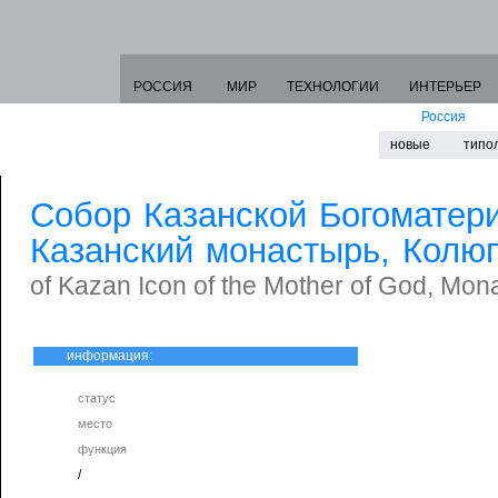
РОССИЯ
МИР
ТЕХНОЛОГИИ
ИНТЕРЬЕР
Россия
новые
типо
Собор Казанской Богоматери
Казанский монастырь, Колю
of Kazan Icon of the Mother of God, Mon
информация:
статус
место
функция
/