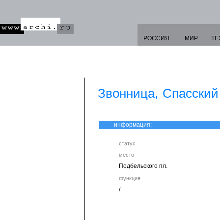
РОССИЯ
МИР
ТЕ
Звонница, Спасский
информация:
статус
место
Подбельского пл.
функция
/