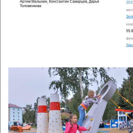
Артем Малыхин, Константин Самарцев, Дарья
201
Толовенкова
мес
Зел
коо
55.
фун
Ла