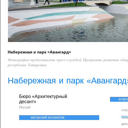
Набережная и парк «Авангард»
Фотография предоставлена пресс-службой Программы развития общ
республики Татарстан
Набережная и парк «Авангард
Бюро «Архитектурный
инфо
десант»
Россия
стат
реа
авторский коллектив
дат