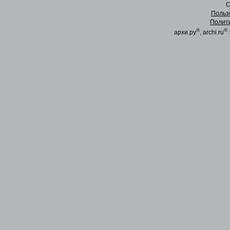
C
Польз
Полит
®
®
архи.ру
, archi.ru