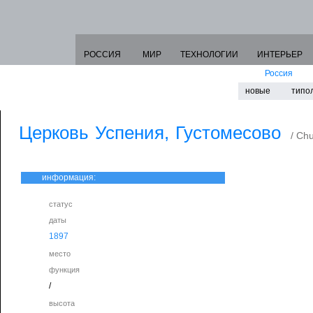
РОССИЯ
МИР
ТЕХНОЛОГИИ
ИНТЕРЬЕР
Россия
новые
типо
Церковь Успения, Густомесово
/ Chu
информация:
статус
даты
1897
место
функция
/
высота