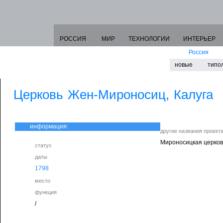
РОССИЯ
МИР
ТЕХНОЛОГИИ
ИНТЕРЬЕР
Россия
новые
типо
Церковь Жен-Мироносиц, Калуга
информация:
другие названия проект
Мироносицкая церков
статус
даты
1798
место
функция
/