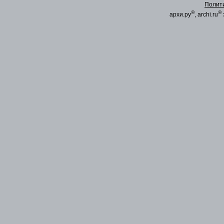
Полит
®
®
архи.ру
, archi.ru