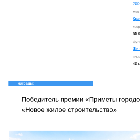
200
мес
Кра
коо
55.
фун
Жи
пло
40 г
награды:
Победитель премии «Приметы городо
«Новое жилое строительство»