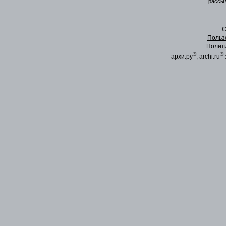
рассыл
C
Польз
Полит
®
®
архи.ру
, archi.ru