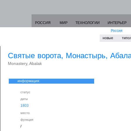
РОССИЯ
МИР
ТЕХНОЛОГИИ
ИНТЕРЬЕР
Россия
новые
типо
Святые ворота, Монастырь, Абал
Monastery, Abalak
информация:
статус
даты
1803
место
функция
/