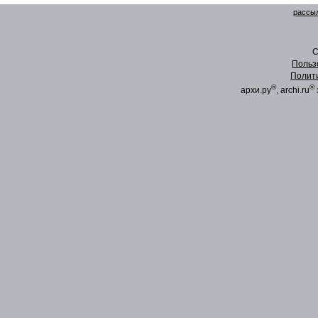
рассыл
C
Польз
Полит
®
®
архи.ру
, archi.ru