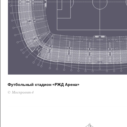
Футбольный стадион «РЖД Арена»
© Моспроект-4