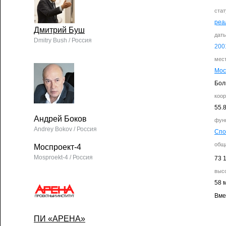
стат
реа
Дмитрий Буш
дат
Dmitry Bush / Россия
200
мес
Мос
Бол
коо
55.
Андрей Боков
фун
Andrey Bokov / Россия
Спо
общ
Моспроект-4
Mosproekt-4 / Россия
73 
выс
58 
Вме
ПИ «АРЕНА»