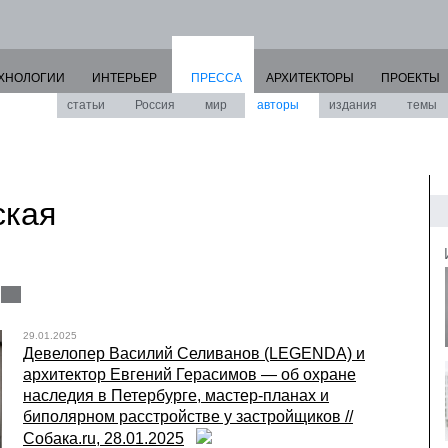
ХНОЛОГИИ
ИНТЕРЬЕР
ПРЕССА
АРХИТЕКТОРЫ
ПРОЕКТЫ
статьи
Россия
мир
авторы
издания
темы
ская
29.01.2025
Девелопер Василий Селиванов (LEGENDA) и
архитектор Евгений Герасимов — об охране
наследия в Петербурге, мастер-планах и
биполярном расстройстве у застройщиков //
Собака.ru, 28.01.2025