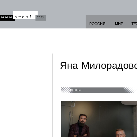
РОССИЯ
МИР
ТЕ
Яна Милорадов
статьи: