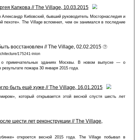
гея Капкова // The Village, 10.03.2015
н Александр Кибовский, бывший руководитель Мосгорнаследия и
ой пехоте». The Village вспомнил, чем он занимался в последние
 восстановлен // The Village, 02.02.2015
architecture/175241-inion
ть о примечательных зданиях Москвы. В новом выпуске — о
результате пожара 30 января 2015 года.
ло быть ещё хуже // The Village, 16.01.2015
миром», который открывается этой весной спустя шесть лет
сле шести лет реконструкции // The Village,
бянке» откроется весной 2015 года. The Village побывал в