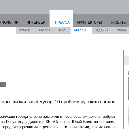
ХНОЛОГИИ
ИНТЕРЬЕР
ПРЕССА
АРХИТЕКТОРЫ
ПРОЕКТЫ
статьи
Россия
мир
авторы
издания
темы
оры, визуальный мусор: 10 проблем русских городов
ссийские города словно застряли в позапрошлом веке и требуют
ши Daily» медиадиректор КБ «Cтрелка» Юрий Болотов составил
городского развития в регионах — и вариантами, как их можно