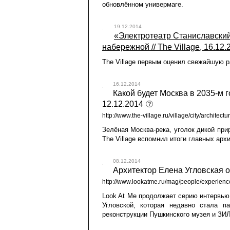
обновлённом универмаге.
19.12.2014
«Электротеатр Станиславский
набережной // The Village, 16.12.
The Village первым оценил свежайшую р
16.12.2014
Какой будет Москва в 2035-м го
12.12.2014
http://www.the-village.ru/village/city/archi
Зелёная Москва-река, уголок дикой пр
The Village вспомнил итоги главных арх
08.12.2014
Архитектор Елена Угловская о 
http://www.lookatme.ru/mag/people/experien
Look At Me продолжает серию интервью
Угловской, которая недавно стала п
реконструкции Пушкинского музея и ЗИЛ