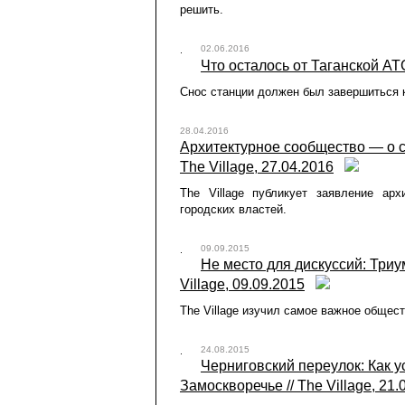
решить.
02.06.2016
Что осталось от Таганской АТС 
Снос станции должен был завершиться к
28.04.2016
Архитектурное сообщество — о с
The Village, 27.04.2016
The Village публикует заявление арх
городских властей.
09.09.2015
Не место для дискуссий: Три
Village, 09.09.2015
The Village изучил самое важное общес
24.08.2015
Черниговский переулок: Как 
Замоскворечье // The Village, 21.