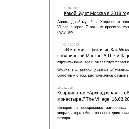
10.04.2015
Какой будет Москва в 2018 году
Авангардный музей на Ходынском пол
Village выбрал 7 важных проектов му
будущем.
03.04.2015
«Взял мяч – фигачь»: Как Wo
собянинской Москвы // The Villag
http://www.the-village.ru/village/city/archit
Wowhaus – авторы дизайна «Стрелки»
Болотов – о том, как появились самые 
16.03.2015
Координатор «Архнадзора» — об
монастыре // The Village, 16.03.2
Вечером в воскресенье загорелась 
координатора общественного движени
пожара.