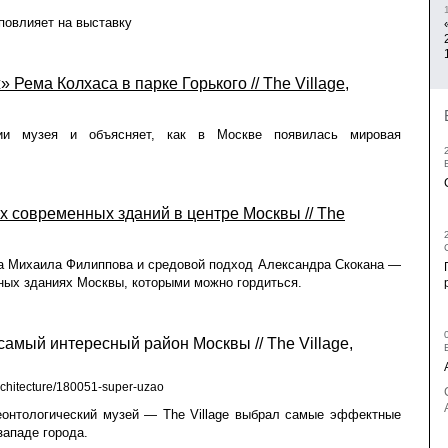
 повлияет на выставку
Рема Колхаса в парке Горького // The Village,
ии музея и объясняет, как в Москве появилась мировая
х современных зданий в центре Москвы // The
а Михаила Филиппова и средовой подход Александра Скокана —
ьных зданиях Москвы, которыми можно гордиться.
амый интересный район Москвы // The Village,
-architecture/180051-super-uzao
еонтологический музей — The Village выбрал самые эффектные
западе города.