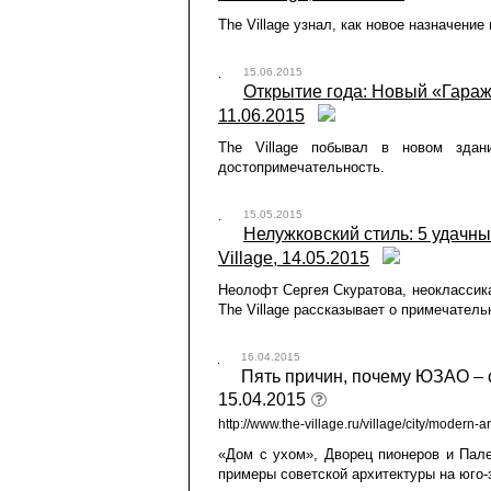
The Village узнал, как новое назначение
15.06.2015
Открытие года: Новый «Гараж» 
11.06.2015
The Village побывал в новом здан
достопримечательность.
15.05.2015
Нелужковский стиль: 5 удачны
Village, 14.05.2015
Неолофт Сергея Скуратова, неоклассик
The Village рассказывает о примечател
16.04.2015
Пять причин, почему ЮЗАО – с
15.04.2015
http://www.the-village.ru/village/city/modern
«Дом с ухом», Дворец пионеров и Пал
примеры советской архитектуры на юго-