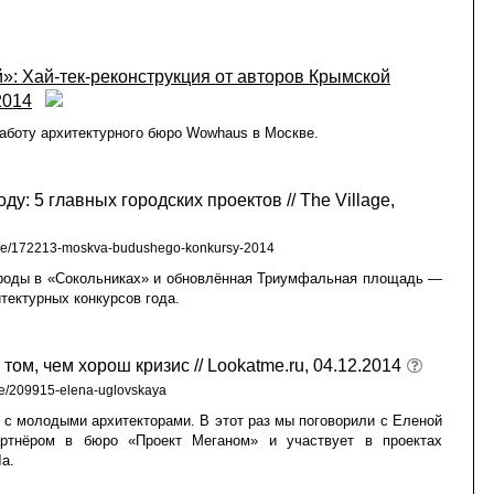
»: Хай-тек-реконструкция от авторов Крымской
2014
аботу архитектурного бюро Wowhaus в Москве.
ду: 5 главных городских проектов // The Village,
tecture/172213-moskva-budushego-konkursy-2014
ироды в «Сокольниках» и обновлённая Триумфальная площадь —
итектурных конкурсов года.
том, чем хорош кризис // Lookatme.ru, 04.12.2014
ce/209915-elena-uglovskaya
 с молодыми архитекторами. В этот раз мы поговорили с Еленой
артнёром в бюро «Проект Меганом» и участвует в проектах
а.