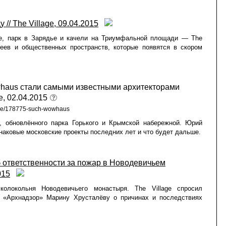
 // The Village, 09.04.2015
е, парк в Зарядье и качели на Триумфальной площади — The
зеев и общественных пространств, которые появятся в скором
whaus стали самыми известными архитекторами
e, 02.04.2015
ecture/178775-such-wowhaus
, обновлённого парка Горького и Крымской набережной. Юрий
знаковые московские проекты последних лет и что будет дальше.
 ответственности за пожар в Новодевичьем
015
колокольня Новодевичьего монастыря. The Village спросил
я «Архнадзор» Марину Хрусталёву о причинах и последствиях