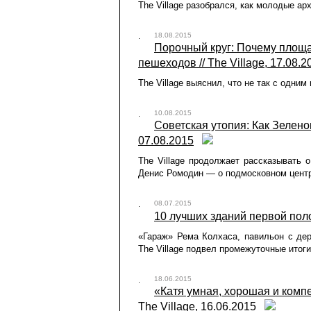
The Village разобрался, как молодые а
18.08.2015
Порочный круг: Почему площа
пешеходов // The Village, 17.08.2
The Village выяснил, что не так с одни
10.08.2015
Советская утопия: Как Зеленог
07.08.2015
The Village продолжает рассказывать 
Денис Ромодин — о подмосковном цент
08.07.2015
10 лучших зданий первой полов
«Гараж» Рема Колхаса, павильон с де
The Village подвел промежуточные итог
18.06.2015
«Катя умная, хорошая и компе
The Village, 16.06.2015