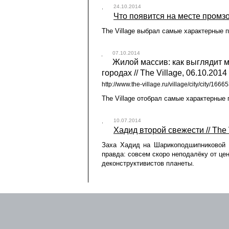
24.10.2014
Что появится на месте промзон
The Village выбрал самые характерные
07.10.2014
Жилой массив: как выглядит м
городах // The Village, 06.10.2014
http://www.the-village.ru/village/city/city/166
The Village отобрал самые характерные
10.07.2014
Хадид второй свежести // The 
Заха Хадид на Шарикоподшипниковой 
правда: совсем скоро неподалёку от це
деконструктивистов планеты.