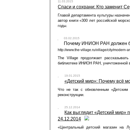
11.03.2015
Спаси и сохрани: Кто заменит Сер
Главой департамента культуры назначе
автор книги «300 лет российской морск
годы.
03.02.2015
Почему ИНИОН РАН должен быть
http://www.the-village.ru/village/city/modern-
The Village продолжает рассказыва
библиотеке ИНИОН РАН, уничтоженной в 
19.01.2015
«Детский мир»: Почему всё мог
Что не так с обновленным «Детским 
реконструкции.
25.12.2014
Как выглядит «Детский мир» по
24.12.2014
«Центральный детский магазин на Лу