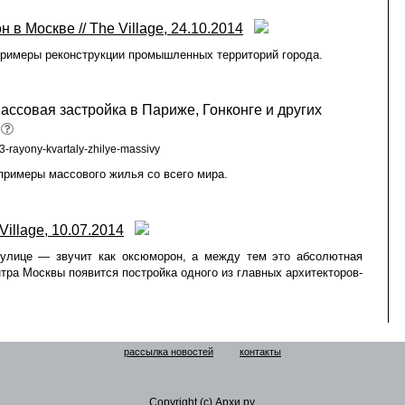
 в Москве // The Village, 24.10.2014
 примеры реконструкции промышленных территорий города.
ассовая застройка в Париже, Гонконге и других
653-rayony-kvartaly-zhilye-massivy
 примеры массового жилья со всего мира.
Village, 10.07.2014
улице — звучит как оксюморон, а между тем это абсолютная
нтра Москвы появится постройка одного из главных архитекторов-
рассылка новостей
контакты
Copyright (c) Архи.ру.