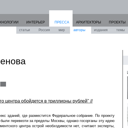
ХНОЛОГИИ
ИНТЕРЬЕР
ПРЕССА
АРХИТЕКТОРЫ
ПРОЕКТЫ
статьи
Россия
мир
авторы
издания
темы
енова
о центра обойдется в триллионы рублей" //
екс зданий, где разместится Федеральное собрание. По проекту
ыли перевезти за пределы Москвы, однако госорганы эту идею
ментского центра острой необходимости нет, считают эксперты,