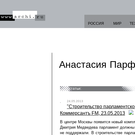
РОССИЯ
МИР
ТЕ
Анастасия Парф
статьи:
24.05.2013
"Строительство парламентског
Коммерсантъ FM, 23.05.2013
В центре Москвы появится новый компл
Дмитрия Медведева парламент должны б
не поддержали. В строительстве парла