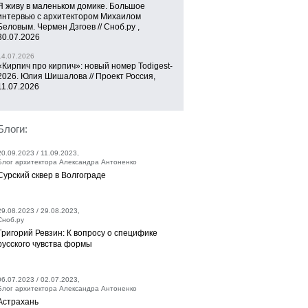
Я живу в маленьком домике. Большое
интервью с архитектором Михаилом
Беловым. Чермен Дзгоев // Сноб.ру ,
30.07.2026
14.07.2026
«Кирпич про кирпич»: новый номер Todigest-
2026. Юлия Шишалова // Проект Россия,
11.07.2026
Блоги:
20.09.2023 / 11.09.2023,
Блог архитектора Александра Антоненко
Сурский сквер в Волгограде
29.08.2023 / 29.08.2023,
Сноб.ру
Григорий Ревзин: К вопросу о специфике
русского чувства формы
06.07.2023 / 02.07.2023,
Блог архитектора Александра Антоненко
Астрахань