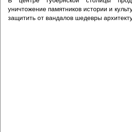
В центре губернской столицы продо
уничтожение памятников истории и культ
защитить от вандалов шедевры архитект