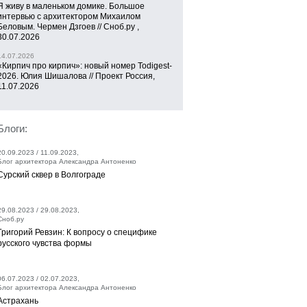
Я живу в маленьком домике. Большое
интервью с архитектором Михаилом
Беловым. Чермен Дзгоев // Сноб.ру ,
30.07.2026
14.07.2026
«Кирпич про кирпич»: новый номер Todigest-
2026. Юлия Шишалова // Проект Россия,
11.07.2026
Блоги:
20.09.2023 / 11.09.2023,
Блог архитектора Александра Антоненко
Сурский сквер в Волгограде
29.08.2023 / 29.08.2023,
Сноб.ру
Григорий Ревзин: К вопросу о специфике
русского чувства формы
06.07.2023 / 02.07.2023,
Блог архитектора Александра Антоненко
Астрахань