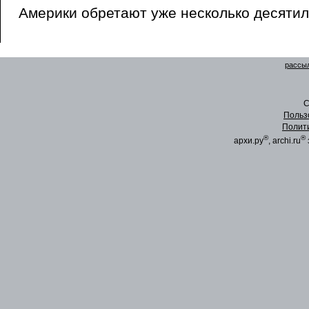
Америки обретают уже несколько десятил
рассыл
C
Польз
Полит
®
®
архи.ру
, archi.ru