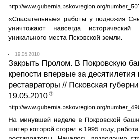
http://www.gubernia.pskovregion.org/number_50
«Спасательные» работы у подножия Сне
уничтожают навсегда исторически
уникального места Псковской земли.
19.05.2010
Закрыть Пролом. В Покровскую б
крепости впервые за десятилетия
реставраторы // Псковская губерни
19.05.2010
http://www.gubernia.pskovregion.org/number_49
На минувшей неделе в Покровской башн
шатер которой сгорел в 1995 году, работ
реставраторы. Началось возведение ст