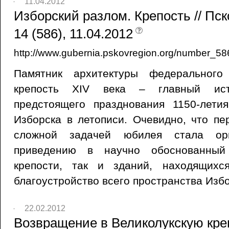
11.04.2012
Изборский разлом. Крепость // Пс
14 (586), 11.04.2012
http://www.gubernia.pskovregion.org/number_58
Памятник архитектуры федерального
крепость XIV века – главный ист
предстоящего празднования 1150-лети
Изборска в летописи. Очевидно, что п
сложной задачей юбилея стала ор
приведению в научно обоснованный
крепости, так и зданий, находящихс
благоустройство всего пространства Избо
22.02.2012
Возвращение в Великолукскую креп