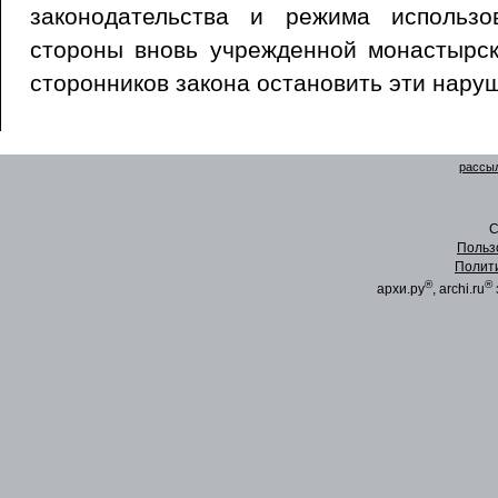
законодательства и режима использо
стороны вновь учрежденной монастырс
сторонников закона остановить эти нару
рассыл
C
Польз
Полит
®
®
архи.ру
, archi.ru