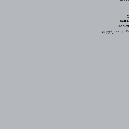
рассыл
C
Польз
Полит
®
®
архи.ру
, archi.ru