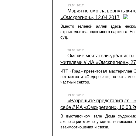
13.04.2017
Мэрия не смогла вернуть жите
«Омскрегион», 12.04.2017
Вместо зеленой аллеи здесь неско
строительства подземного паркинга. Но
суд.
28.03.2017
Омские мечтатели-урбанисты 
жителями // ИА «Омскрегион», 27
ИТП «Град» презентовал мастер-план О
нет метро и «Федоровки», но есть мног
частный сектор.
13.03.2017
«Разрешите представиться...
себе // ИА «Омскрегион», 10.03.
В выставочном зале Дома художнико
экспозиции можно увидеть возможное 
взаимоотношения и связи.