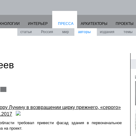
ХНОЛОГИИ
ИНТЕРЬЕР
ПРЕССА
АРХИТЕКТОРЫ
ПРОЕКТЫ
статьи
Россия
мир
авторы
издания
темы
еев
тору Лунину в возвращении цирку прежнего, «серого»
8.2017
области требовал привести фасад здания в первоначальное
а на проект.