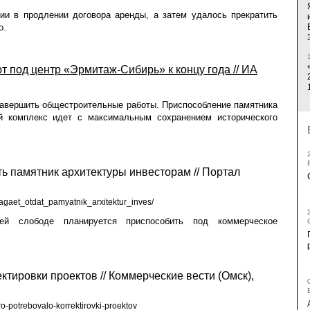
ии в продлении договора аренды, а затем удалось прекратить
о.
 под центр «Эрмитаж-Сибирь» к концу года // ИА
авершить общестроительные работы. Приспособление памятника
й комплекс идет с максимальным сохранением исторического
ь памятник архитектуры инвесторам // Портал
agaet_otdat_pamyatnik_arxitektur_inves/
й слободе планируется приспособить под коммерческое
тировки проектов // Коммерческие вести (Омск),
o-potrebovalo-korrektirovki-proektov