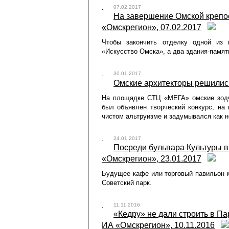
07.02.2017
На завершение Омской крепос
«Омскрегион», 07.02.2017
Чтобы закончить отделку одной из
«Искусство Омска», а два здания-памят
30.01.2017
Омские архитекторы решились
На площадке СТЦ «МЕГА» омские зодч
был объявлен творческий конкурс, на 
чистом альтруизме и задумывался как н
24.01.2017
Посреди бульвара Культуры в 
«Омскрегион», 23.01.2017
Будущее кафе или торговый павильон м
Советский парк.
11.11.2016
«Кедру» не дали строить в П
ИА «Омскрегион», 10.11.2016