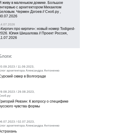
Я живу в маленьком домике. Большое
интервью с архитектором Михаилом
Беловым. Чермен Дзгоев // Сноб.ру ,
30.07.2026
14.07.2026
«Кирпич про кирпич»: новый номер Todigest-
2026. Юлия Шишалова // Проект Россия,
11.07.2026
Блоги:
20.09.2023 / 11.09.2023,
Блог архитектора Александра Антоненко
Сурский сквер в Волгограде
29.08.2023 / 29.08.2023,
Сноб.ру
Григорий Ревзин: К вопросу о специфике
русского чувства формы
06.07.2023 / 02.07.2023,
Блог архитектора Александра Антоненко
Астрахань