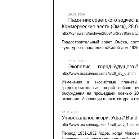
29.01.2009
Памятник советского зодчеств
Коммерческие вести (Омск), 28.0
http://kvnews.ru/archive/2009/jur3(878)/realty
Градостроительный совет Омска, сос
культурного наследия «Жилой дом 1925 
27.03.2007
Экополис — город будущего //
http://www.arx.su/magazine/arx8_ev_6.shtml
Изменения в экосистеме планет
градостроительных теорий сейчас 
обсуждения на прошедшей осенью 20
экополис. Инновации в архитектуре и г
14.11.2006
Унивесальное жюри. Уфа // Buil
http://www.arx.su/magazine/arx6_adv_1.shtml
Период 1931-1932 годов, когда Моисе
Черниковского промышленного района, а