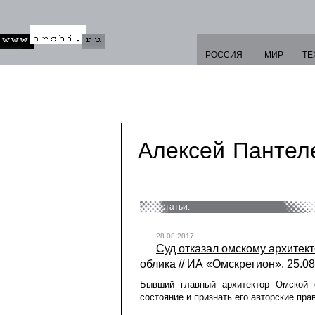
РОССИЯ
МИР
ТЕ
Алексей Пантел
статьи:
28.08.2017
Суд отказал омскому архитек
облика // ИА «Омскрегион», 25.0
Бывший главный архитектор Омской 
состояние и признать его авторские прав