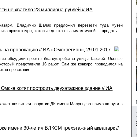
ти не хватило 23 миллиона рублей // ИА
 казарм, Владимир Шалак предложил перевезти туда музей
ника архитектуры, которые до этого занимал музей — продать.
 на провокацию // ИА «Омскрегион», 29.01.2017
ие обсудили проекты благоустройства улицы Тарской. Осенью
который представили 16 работ. Сам же конкурс проводился на
екая провокация.
Омске хотят построить двухэтажное здание // ИА
ожет появиться напротив ДК имени Малунцева прямо на пути в
арке имени 30-летия ВЛКСМ трехэтажный аквапарк //