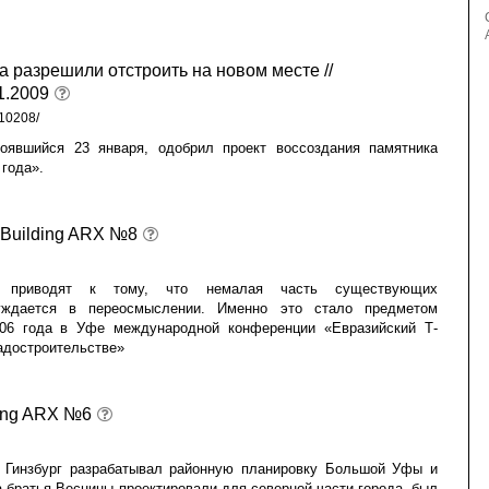
а разрешили отстроить на новом месте //
1.2009
/10208/
тоявшийся 23 января, одобрил проект воссоздания памятника
года».
 Building ARX №8
ы приводят к тому, что немалая часть существующих
нуждается в переосмыслении. Именно это стало предметом
06 года в Уфе международной конференции «Евразийский Т-
радостроительстве»
ding ARX №6
й Гинзбург разрабатывал районную планировку Большой Уфы и
 братья Веснины проектировали для северной части города, был