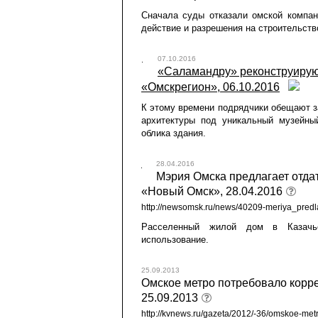
Сначала суды отказали омской компан
действие и разрешения на строительств
07.10.2016
«Саламандру» реконструируют
«Омскрегион», 06.10.2016
К этому времени подрядчики обещают з
архитектуры под уникальный музейны
облика здания.
28.04.2016
Мэрия Омска предлагает отдат
«Новый Омск», 28.04.2016
http://newsomsk.ru/news/40209-meriya_predl
Расселенный жилой дом в Казачье
использование.
25.09.2013
Омское метро потребовало коррек
25.09.2013
http://kvnews.ru/gazeta/2012/-36/omskoe-metr