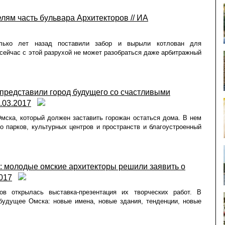
лям часть бульвара Архитекторов // ИА
лько лет назад поставили забор и вырыли котлован для
 сейчас с этой разрухой не может разобраться даже арбитражный
представили город будущего со счастливыми
.03.2017
мска, который должен заставить горожан остаться дома. В нем
о парков, культурных центров и пространств и благоустроенный
»: молодые омские архитекторы решили заявить о
2017
в открылась выставка-презентация их творческих работ. В
будущее Омска: новые имена, новые здания, тенденции, новые