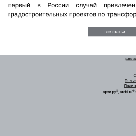
первый в России случай привлечен
градостроительных проектов по трансфор
все статьи
рассыл
C
Польз
Полит
®
®
архи.ру
, archi.ru