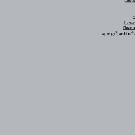
рассыл
C
Польз
Полит
®
®
архи.ру
, archi.ru