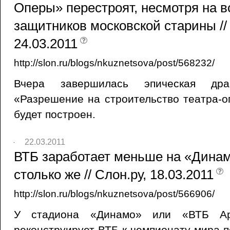
Оперы» перестроят, несмотря на в
защитников московской старины // 
24.03.2011
http://slon.ru/blogs/nkuznetsova/post/568232/
Вчера завершилась эпическая др
«Разрешение на строительство театра-о
будет построен.
22.03.2011
ВТБ заработает меньше на «Динам
столько же // Слон.ру, 18.03.2011
http://slon.ru/blogs/nkuznetsova/post/566906/
У стадиона «Динамо» или «ВТБ Ар
реконструирует ВТБ к чемпионату мира п