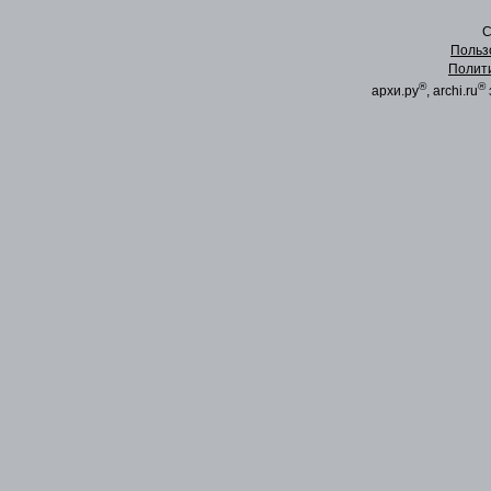
C
Польз
Полит
®
®
архи.ру
, archi.ru