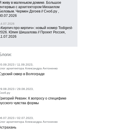
Я живу в маленьком домике. Большое
интервью с архитектором Михаилом
Беловым. Чермен Дзгоев // Сноб.ру ,
30.07.2026
14.07.2026
«Кирпич про кирпич»: новый номер Todigest-
2026. Юлия Шишалова // Проект Россия,
11.07.2026
Блоги:
20.09.2023 / 11.09.2023,
Блог архитектора Александра Антоненко
Сурский сквер в Волгограде
29.08.2023 / 29.08.2023,
Сноб.ру
Григорий Ревзин: К вопросу о специфике
русского чувства формы
06.07.2023 / 02.07.2023,
Блог архитектора Александра Антоненко
Астрахань