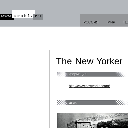
РОССИЯ
МИР
ТЕ
The New Yorker
информация:
http://www.newyorker.com/
статьи: