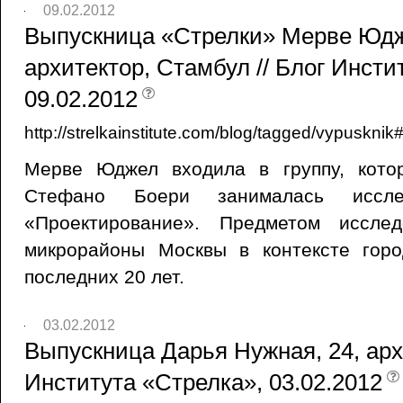
09.02.2012
Выпускница «Стрелки» Мерве Юдже
архитектор, Стамбул // Блог Инсти
09.02.2012
http://strelkainstitute.com/blog/tagged/vypuskni
Мерве Юджел входила в группу, кото
Стефано Боери занималась исслед
«Проектирование». Предметом иссле
микрорайоны Москвы в контексте гор
последних 20 лет.
03.02.2012
Выпускница Дарья Нужная, 24, архи
Института «Стрелка», 03.02.2012