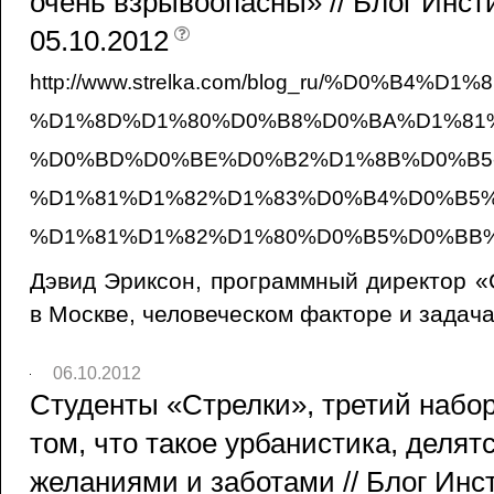
очень взрывоопасны» // Блог Инст
05.10.2012
http://www.strelka.com/blog_ru/%D0%B4
%D1%8D%D1%80%D0%B8%D0%BA%D1%81
%D0%BD%D0%BE%D0%B2%D1%8B%D0%B5
%D1%81%D1%82%D1%83%D0%B4%D0%B5%
%D1%81%D1%82%D1%80%D0%B5%D0%BB%D
Дэвид Эриксон, программный директор «
в Москве, человеческом факторе и задача
06.10.2012
Студенты «Стрелки», третий набор
том, что такое урбанистика, делят
желаниями и заботами // Блог Инс