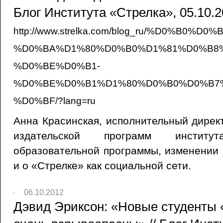
Блог Института «Стрелка», 05.10.
http://www.strelka.com/blog_ru/%D0%B0%
%D0%BA%D1%80%D0%B0%D1%81%D0%B8
%D0%BE%D0%B1-
%D0%BE%D0%B1%D1%80%D0%B0%D0%B7
%D0%BF/?lang=ru
Анна Красинская, исполнительный дирек
издательской программ инстит
образовательной программы, изменении 
и о «Стрелке» как социальной сети.
06.10.2012
Дэвид Эриксон: «Новые студенты 