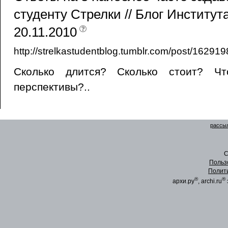
студенту Стрелки // Блог Институт
20.11.2010
http://strelkastudentblog.tumblr.com/post/16291
Сколько длится? Сколько стоит? Чт
перспективы?..
рассыл
C
Польз
Полит
®
®
архи.ру
, archi.ru