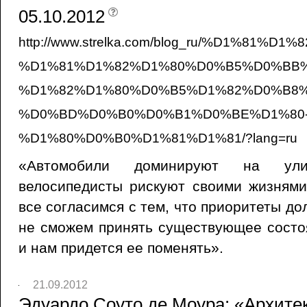
05.10.2012
http://www.strelka.com/blog_ru/%D1%8
%D1%81%D1%82%D1%80%D0%B5%D0%BB
%D1%82%D1%80%D0%B5%D1%82%D0%B8%
%D0%BD%D0%B0%D0%B1%D0%BE%D1%80
%D1%80%D0%B0%D1%81%D1%81/?lang=ru
«Автомобили доминируют на ул
велосипедисты рискуют своими жизнями
все согласимся с тем, что приоритеты д
не сможем принять существующее состо
и нам придется ее поменять».
21.09.2012
Эдуардо Соуто де Моура: «Архите