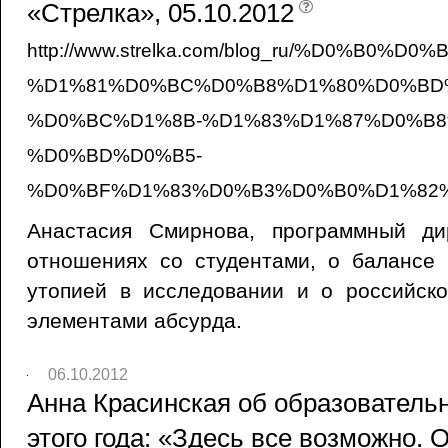
«Стрелка», 05.10.2012
http://www.strelka.com/blog_ru/%D0%
%D1%81%D0%BC%D0%B8%D1%80%D0%BD
%D0%BC%D1%8B-%D1%83%D1%87%D0%B8
%D0%BD%D0%B5-
%D0%BF%D1%83%D0%B3%D0%B0%D1%82%D
Анастасия Смирнова, программный ди
отношениях со студентами, о балансе
утопией в исследовании и о российско
элементами абсурда.
06.10.2012
Анна Красинская об образователь
этого года: «Здесь все возможно. О