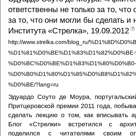
ответственны не только за то, что 
за то, что они могли бы сделать и 
Института «Стрелка», 19.09.2012
http://www.strelka.com/blog_ru/%D1%8
%D1%81%D0%BE%D1%83%D1%82%D0%BE-
%D0%BC%D0%BE%D1%83%D1%80%D0%B0
%D0%B0%D1%80%D1%85%D0%B8%D1%82
%D0%BE/?lang=ru
Эдуардо Соуто де Моура, португальски
Притцеровской премии 2011 года, побыва
сделать лекцию о том, как вписывать ар
Блог «Стрелки» встретился с архит
поделился с читателями своим оп